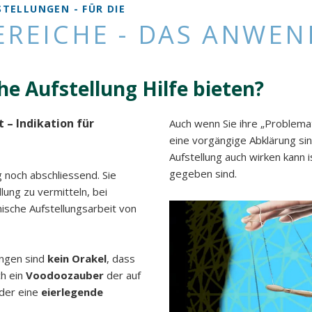
TELLUNGEN - FÜR DIE
REICHE - DAS ANWE
e Aufstellung Hilfe bieten?
– Indikation für
Auch wenn Sie ihre „Problemati
eine vorgängige Abklärung sin
Aufstellung auch wirken kann i
gegeben sind.
g noch abschliessend. Sie
ung zu vermitteln, bei
sche Aufstellungsarbeit von
ungen sind
kein Orakel
, dass
ch ein
Voodoozauber
der auf
oder eine
eierlegende