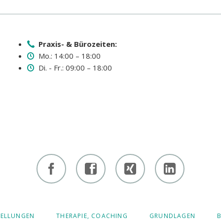
Praxis- & Bürozeiten:
Mo.: 14:00 – 18:00
Di. - Fr.: 09:00 – 18:00
Facebook
Facebook
Xing -
Linkedin
- owi
- owi
Albert
- Albert
zentrum
zentrum
Hiltebrand
Hiltebrand
TELLUNGEN
THERAPIE, COACHING
GRUNDLAGEN
B