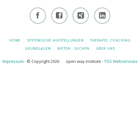
Facebook
Facebook
Xing -
Linkedin
- owi
- owi
Albert
- Albert
zentrum
zentrum
Hiltebrand
Hiltebrand
NAVIGATION
HOME
SYSTEMISCHE AUFSTELLUNGEN
THERAPIE, COACHING
ÜBERSPRINGEN
winterthur
netzwerk
GRUNDLAGEN
BIETEN - SUCHEN
ÜBER UNS
Impressum
- © Copyright 2026 open way institute -
TGS Webservices