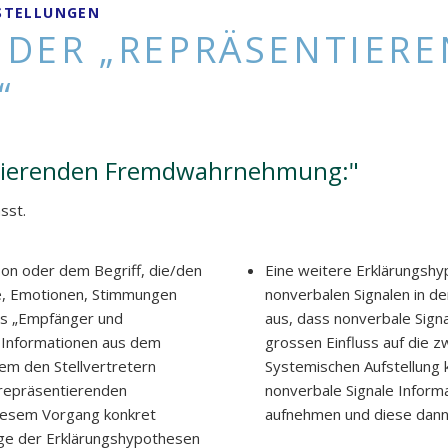
STELLUNGEN
DER „REPRÄSENTIERE
“
tierenden Fremdwahrnehmung:"
sst.
son oder dem Begriff, die/den
Eine weitere Erklärungshyp
le, Emotionen, Stimmungen
nonverbalen Signalen in d
als „Empfänger und
aus, dass nonverbale Sign
 Informationen aus dem
grossen Einfluss auf die 
tem den Stellvertretern
Systemischen Aufstellung k
„repräsentierenden
nonverbale Signale Informa
iesem Vorgang konkret
aufnehmen und diese dann
inige der Erklärungshypothesen