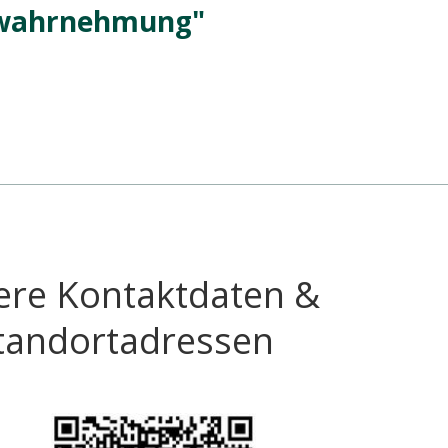
dwahrnehmung"
ere Kontaktdaten &
tandortadressen