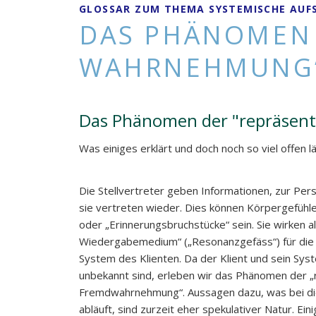
GLOSSAR ZUM THEMA SYSTEMISCHE AUF
KlientIn
DAS PHÄNOMEN 
WAHRNEHMUNG
Das Phänomen der "repräsen
Was einiges erklärt und doch noch so viel offen lä
Die Stellvertreter geben Informationen, zur Per
sie vertreten wieder. Dies können Körpergefüh
oder „Erinnerungsbruchstücke“ sein. Sie wirken 
Wiedergabemedium“ („Resonanzgefäss“) für die
System des Klienten. Da der Klient und sein Sys
unbekannt sind, erleben wir das Phänomen der 
Fremdwahrnehmung“. Aussagen dazu, was bei d
abläuft, sind zurzeit eher spekulativer Natur. E