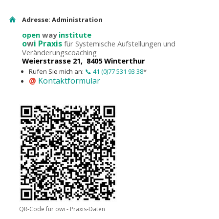
Adresse: Administration
open
way
institute
o
w
i Praxis
für Systemische Aufstellungen und
Veränderungscoaching
Weierstrasse 21, 8405 Winterthur
Rufen Sie mich an:
📞 41 (0)77 531 93 38
*
@
Kontaktformular
QR-Code für owi - Praxis-Daten