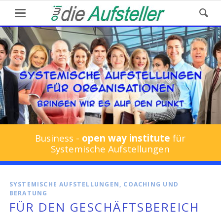
Business -
open way institute
für
Systemische Aufstellungen
SYSTEMISCHE AUFSTELLUNGEN, COACHING UND
BERATUNG
FÜR DEN GESCHÄFTSBEREICH