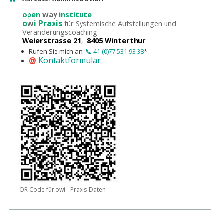
open
way
institute
o
w
i Praxis
für Systemische Aufstellungen und
Veränderungscoaching
Weierstrasse 21, 8405 Winterthur
Rufen Sie mich an:
📞 41 (0)77 531 93 38
*
@
Kontaktformular
QR-Code für owi - Praxis-Daten