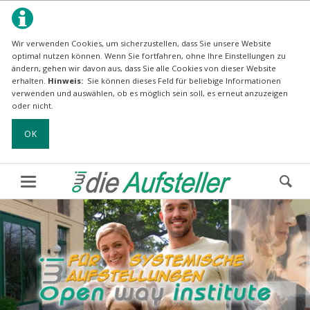
Wir verwenden Cookies, um sicherzustellen, dass Sie unsere Website
optimal nutzen können.
Wenn Sie fortfahren, ohne Ihre Einstellungen zu
ändern, gehen wir davon aus, dass Sie alle Cookies von dieser Website
erhalten.
Hinweis:
Sie können dieses Feld für beliebige Informationen
verwenden und auswählen, ob es möglich sein soll, es erneut anzuzeigen
oder nicht.
OK